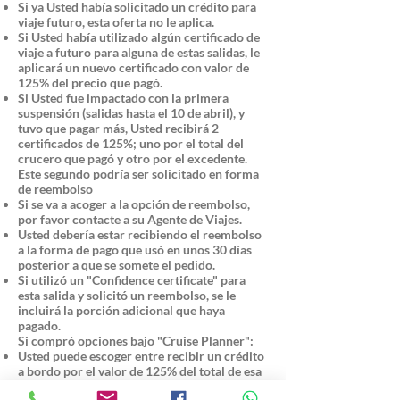
Si ya Usted había solicitado un crédito para
viaje futuro, esta oferta no le aplica.
Si Usted había utilizado algún certificado de
viaje a futuro para alguna de estas salidas, le
aplicará un nuevo certificado con valor de
125% del precio que pagó.
Si Usted fue impactado con la primera
suspensión (salidas hasta el 10 de abril), y
tuvo que pagar más, Usted recibirá 2
certificados de 125%; uno por el total del
crucero que pagó y otro por el excedente.
Este segundo podría ser solicitado en forma
de reembolso
Si se va a acoger a la opción de reembolso,
por favor contacte a su Agente de Viajes.
Usted debería estar recibiendo el reembolso
a la forma de pago que usó en unos 30 días
posterior a que se somete el pedido.
Si utilizó un "Confidence certificate" para
esta salida y solicitó un reembolso, se le
incluirá la porción adicional que haya
pagado.
Si compró opciones bajo "Cruise Planner":
Usted puede escoger entre recibir un crédito
a bordo por el valor de 125% del total de esa
compra. Para esta opción, llame a su Agente