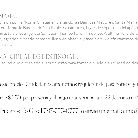
OMA (PC)
rsión por la “Roma Cristiana”, visitando las Basílicas Mayores: Santa Marí
a en Roma, la Basílica de San Pablo Extramuros, lugar de sepultura del apósto
utista y al evangelista San Juan. Tiempo libre. Almuerzo. A última hora de la
agradable barrio romano, lleno de historia y tradición, y disfrutaremos de
amiento.
 ROMA - CIUDAD DE DESTINO (AD)
se indique el traslado al aeropuerto para tomar el vuelo a su ciudad de dest
 este precio.
Ciudadanos americanos requ
ieren de pasaporte vige
e $ 250 por persona y el pago total será para el 22 de enero d
ruceros To Go al
787-77
5-0777
o envie un email a:
info
@