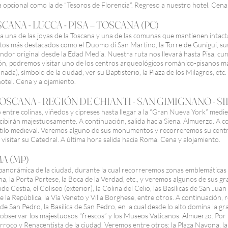
ta opcional como la de “Tesoros de Florencia”. Regreso a nuestro hotel. Cena
TOSCANA - LUCCA - PISA – TOSCANA (PC)
 una de las joyas de la Toscana y una de las comunas que mantienen intactas
s más destacados como el Duomo di San Martino, la Torre de Gunigui, sus
lendor original desde la Edad Media. Nuestra ruta nos llevará hasta Pisa, cu
ión, podremos visitar uno de los centros arqueológicos románico-pisanos 
nada), símbolo de la ciudad, ver su Baptisterio, la Plaza de los Milagros, etc.
otel. Cena y alojamiento.
24: TOSCANA - REGIÓN DE CHIANTI - SAN GIMIGNANO - S
entre colinas, viñedos y cipreses hasta llegar a la “Gran Nueva York” medi
ecibirán majestuosamente. A continuación, salida hacia Siena. Almuerzo. A c
tilo medieval. Veremos alguno de sus monumentos y recorreremos su centro 
isitar su Catedral. A última hora salida hacia Roma. Cena y alojamiento.
OMA (MP)
a panorámica de la ciudad, durante la cual recorreremos zonas emblemáticas
rina, la Porta Portese, la Boca de la Verdad, etc., y veremos algunos de su
de Cestia, el Coliseo (exterior), la Colina del Celio, las Basílicas de San Ju
 de la República, la Vía Veneto y Villa Borghese, entre otros. A continuación, 
de San Pedro, la Basílica de San Pedro, en la cual desde lo alto domina la g
s observar los majestuosos “frescos” y los Museos Vaticanos. Almuerzo. Por
roco y Renacentista de la ciudad. Veremos entre otros: la Plaza Navona, la F