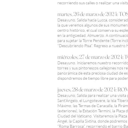
recorriendo sus calles o realizar una visi
martes, 26 de marzo de 2024: 
Desayuno. Salida hacia Lucca, considerada
la que veremos algunos de sus monumento
centro histórico, el cual conserva su esp
en la antigüedad. Almuerzo. A continuac
para sujetar la Torre Pendente (Torre incli
“Descubriendo Pisa”. Regreso a nuestro h
miércoles, 27 de marzo de 20
Desayuno. Iniciaremos nuestro recorrido 
torres y sus pintorescos callejones nos r
panorámica de esta preciosa ciudad de es
dispondremos de tiempo libre para poder v
jueves, 28 de marzo de 2024: R
Desayuno. Salida para realizar una visit
Sant'Angelo, el Lungotevere, la Isla Tibe
Máximo, las Termas de Caracalla, la Pirámi
(exteriores), la Estación Termini, la Plaza
Ciudad del Vaticano. Visitaremos la Plaza 
Ángel, la Capilla Sixtina, donde podremo
“Roma Barroca”, recorriendo el barrio Bar