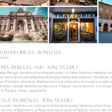
 CIUDAD DE ORIGEN - ROMA (AD)
miento.
 ROMA - PERUGIA - ASÍS - TOSCANA (PC)
sta Perugia, donde sus murallas etruscas y un casco histórico medieval n
ocal recorriendo sus callejuelas de burgos medievales, palacios y fortalezas
San Francisco. Almuerzo. Realizaremos una visita panorámica de la ciudad con
 templos y donde veremos los fabulosos “frescos” que la decoran. Continua
 la Toscana. Cena y alojamiento.
TOSCANA - FLORENCIA – TOSCANA (PC)
nuación, haremos una visita panorámica de la ciudad. Veremos entre otros: 
e Vecchio, el Baptisterio, la Plaza de la Signoria con el Palazzo Vecchio, etc.