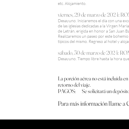
etc. Alojamiento.
viernes, 29 de marz
o de 2024: R
Desayuno. Iniciaremos el día con una excu
de las iglesias dedicadas a la Virgen Marí
de Letrán, erigida en honor a San Juan Ba
Realizaremos un paseo por este bohemio y 
típicos del mismo. Regreso al hotel y aloj
sábado, 30 de marzo de 2024:
Desayuno. Tiempo libre hasta la hora que 
La porción aérea no está incluida en
retorno del viaje.
PAGOS: Se solicitará un depósito d
Para más información llame a
C