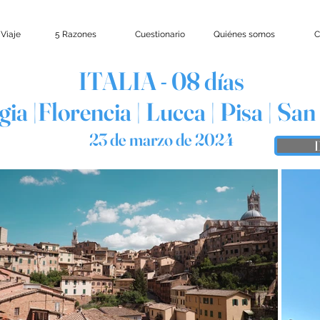
 Viaje
5 Razones
Cuestionario
Quiénes somos
C
ITALIA - 08 días
ia |Florencia | Lucca | Pisa | Sa
23 de marzo de 2024
D