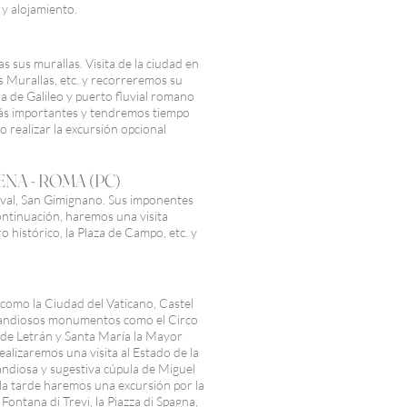
 y alojamiento.
 sus murallas. Visita de la ciudad en
 Murallas, etc. y recorreremos su
na de Galileo y puerto fluvial romano
más importantes y tendremos tiempo
 o realizar la excursión opcional
IENA - ROMA (PC)
eval, San Gimignano. Sus imponentes
ontinuación, haremos una visita
histórico, la Plaza de Campo, etc. y
 como la Ciudad del Vaticano, Castel
s grandiosos monumentos como el Circo
an de Letrán y Santa María la Mayor
realizaremos una visita al Estado de la
randiosa y sugestiva cúpula de Miguel
 la tarde haremos una excursión por la
ontana di Trevi, la Piazza di Spagna,