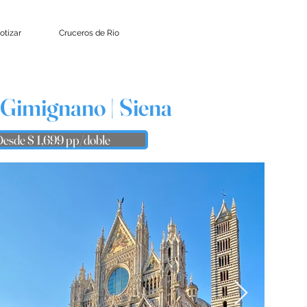
otizar
Cruceros de Rio
n Gimignano | Siena
esde $ 1,699 pp/doble