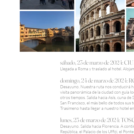
sábado, 23 de marzo de 2024:
Llegada a Roma y traslado al hotel. Aloja
domingo, 24 de marzo de 2024:
Desayuno. Nuestra ruta nos conducirá ha
visita panorámica de la ciudad con guía l
otros tiempos. Salida hacia Asís, cuna de 
San Francisco, el más bello de todos sus
Trasimeno hasta llegar a nuestro hotel en
lunes, 25 de marzo de 2024: 
Desayuno. Salida hacia Florencia. A conti
República, el Palacio de los Uffizi, el Pont