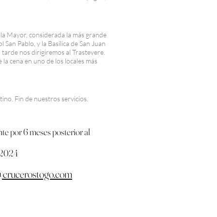
a la Mayor, considerada la más grande
l San Pablo, y la Basílica de San Juan
 tarde nos dirigiremos al Trastevere.
 la cena en uno de los locales más
ino. Fin de nuestros servicios.
nte
por 6 meses posterior al
e 2024
crucerostogo.com