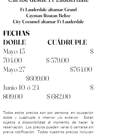
Ft Lauderdale/altamar/Grand
Cayman/Roatan/Belize
City/Cozumel/altamar/Ft Lauderdale
FECHAS
DOBLE CUÁDRUPLE
Mayo 13 $
704.00 $ 579.00
Mayo 27 $764.00
$609.00
Junio 10 ó 24 $
809.00 $ 682.00
Todos estos precios son por persona, en ocupación
doble y cuádruple ó interior y/o exterior. Están
sujetos a disponibilidad al momento de hacer la
reservación. Los precios pueden variar ó cerrarse sin
previa notificación. Todos nuestros precios incluyen