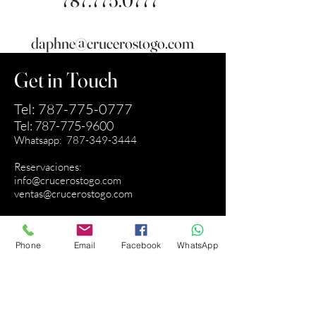
787.775.0777
daphne@crucerostogo.com
Get in Touch
Tel:
787-775-0777
Tel:
787-775-9600
Whatsapp:
787-349-3444
Reservaciones:
info@crucerostogo.com
ventas@crucerostogo.com
Administración
ownerctg@yahoo.com
Phone
Email
Facebook
WhatsApp
Av. Apolo C31, 00969 Ave Lic. Rodriguez,
Guaynabo, 00969