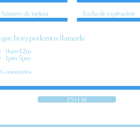
 que hora podemos llamarle
9am-12m
1pm-5pm
ENVIAR