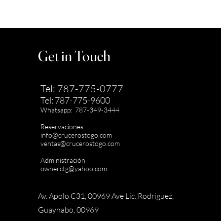
Get in Touch
Tel: 787-775-0777
Tel: 787-775-9600
Whatsapp: 787-349-3444
Reservaciones:
info@crucerostogo.com
ventas@crucerostogo.com
Administración
ownerctg@yahoo.com
Av. Apolo C31, 00969 Ave Lic. Rodriguez,
Guaynabo, 00969